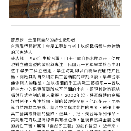
薛彥麟｜金屬與自然的詩性造形者
台灣雕塑藝術家｜金屬工藝創作者｜以銅鐵構築生命律動
的形象詩人
薛彥麟，1968年生於台灣。自十七歲自修木雕以來，便展
現對立體造型的敏銳與專注。民國九十五年畢業於台中明
道中學美工科立體組，學生時期即以白粉筆微雕花卉昆
蟲，開啟其對自然細節與工藝精度的深刻探索。早年從事
佛像與人物雕塑，並以極細的手工挑戰工藝極限——曾以
拇指大小的果實硬殼雕成可開闔的小舟，顯現其對微觀結
構與形式控制的驚人掌握。 2002年起，薛彥麟轉向金屬
媒材創作，專注於銅、鐵的敲焊與塑形。他以花卉、昆蟲
等自然題材為靈感，結合空間與功能性的思考，創作出兼
具工藝與設計感的壁飾、燈具、手把、燭台等系列作品。
其銅雕花卉以溫潤線條與有機色澤，呈現自然與金屬之間
的詩性平衡，展現「自然即工藝」的創作哲思。 近年來，