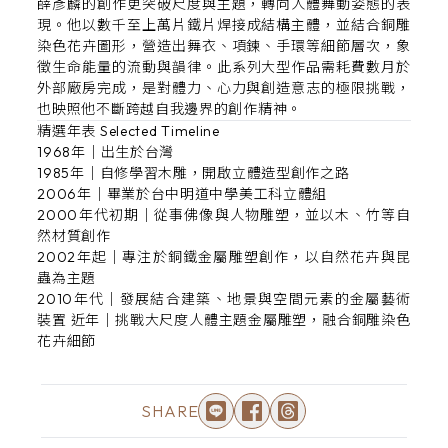
薛彥麟的創作更突破尺度與主題，轉向人體舞動姿態的表
現。他以數千至上萬片鐵片焊接成結構主體，並結合銅雕
染色花卉圖形，營造出舞衣、項鍊、手環等細節層次，象
徵生命能量的流動與韻律。此系列大型作品需耗費數月於
外部廠房完成，是對體力、心力與創造意志的極限挑戰，
也映照他不斷跨越自我邊界的創作精神。
精選年表 Selected Timeline
1968年｜出生於台灣
1985年｜自修學習木雕，開啟立體造型創作之路
2006年｜畢業於台中明道中學美工科立體組
2000年代初期｜從事佛像與人物雕塑，並以木、竹等自
然材質創作
2002年起｜專注於銅鐵金屬雕塑創作，以自然花卉與昆
蟲為主題
2010年代｜發展結合建築、地景與空間元素的金屬藝術
裝置 近年｜挑戰大尺度人體主題金屬雕塑，融合銅雕染色
花卉細節
SHARE