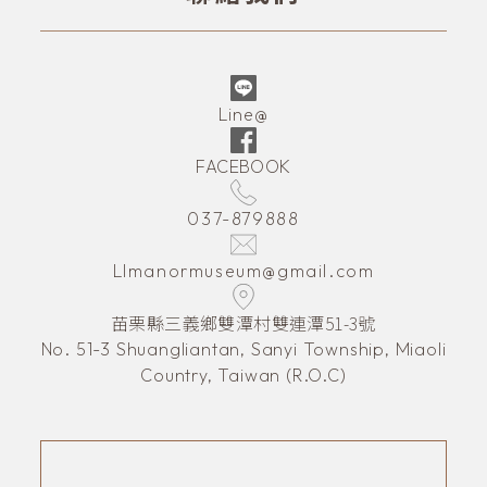
Line@
FACEBOOK
037-879888
LImanormuseum@gmail.com
苗栗縣三義鄉雙潭村雙連潭51-3號
No. 51-3 Shuangliantan, Sanyi Township, Miaoli
Country, Taiwan (R.O.C)