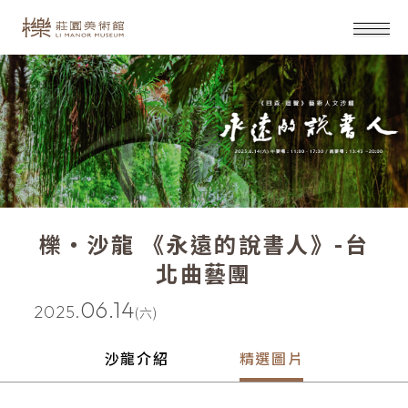
櫟‧沙龍 《永遠的說書人》-台
北曲藝團
06.14
2025.
(六)
沙龍介紹
精選圖片