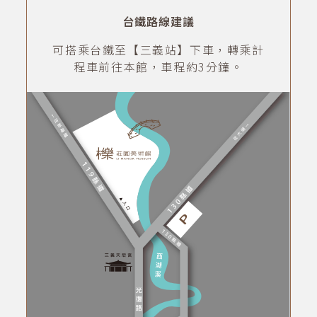
台鐵路線建議
可搭乘台鐵至【三義站】下車，轉乘計
程車前往本館，車程約3分鐘。