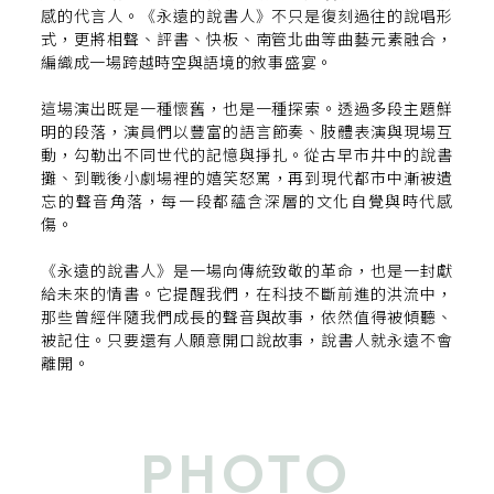
感的代言人。《永遠的說書人》不只是復刻過往的說唱形
式，更將相聲、評書、快板、南管北曲等曲藝元素融合，
編織成一場跨越時空與語境的敘事盛宴。
這場演出既是一種懷舊，也是一種探索。透過多段主題鮮
明的段落，演員們以豐富的語言節奏、肢體表演與現場互
動，勾勒出不同世代的記憶與掙扎。從古早市井中的說書
攤、到戰後小劇場裡的嬉笑怒罵，再到現代都市中漸被遺
忘的聲音角落，每一段都蘊含深層的文化自覺與時代感
傷。
《永遠的說書人》是一場向傳統致敬的革命，也是一封獻
給未來的情書。它提醒我們，在科技不斷前進的洪流中，
那些曾經伴隨我們成長的聲音與故事，依然值得被傾聽、
被記住。只要還有人願意開口說故事，說書人就永遠不會
離開。
PHOTO