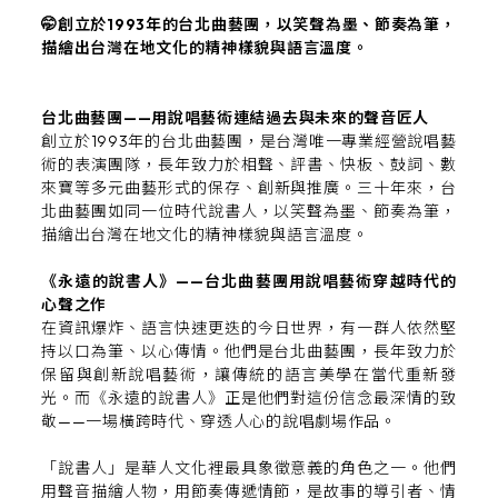
🤭創立於1993年的台北曲藝團，以笑聲為墨、節奏為筆，
描繪出台灣在地文化的精神樣貌與語言溫度。
台北曲藝團——用說唱藝術連結過去與未來的聲音匠人
創立於
1993
年的台北曲藝團，是台灣唯一專業經營說唱藝
術的表演團隊，長年致力於相聲、評書、快板、鼓詞、數
來寶等多元曲藝形式的保存、創新與推廣。三十年來，台
北曲藝團如同一位時代說書人，以笑聲為墨、節奏為筆，
描繪出台灣在地文化的精神樣貌與語言溫度。
《永遠的說書人》——台北曲藝團用說唱藝術穿越時代的
心聲之作
在資訊爆炸、語言快速更迭的今日世界，有一群人依然堅
持以口為筆、以心傳情。他們是台北曲藝團，長年致力於
保留與創新說唱藝術，讓傳統的語言美學在當代重新發
光。而《永遠的說書人》正是他們對這份信念最深情的致
敬——一場橫跨時代、穿透人心的說唱劇場作品。
「說書人」是華人文化裡最具象徵意義的角色之一。他們
用聲音描繪人物，用節奏傳遞情節，是故事的導引者、情