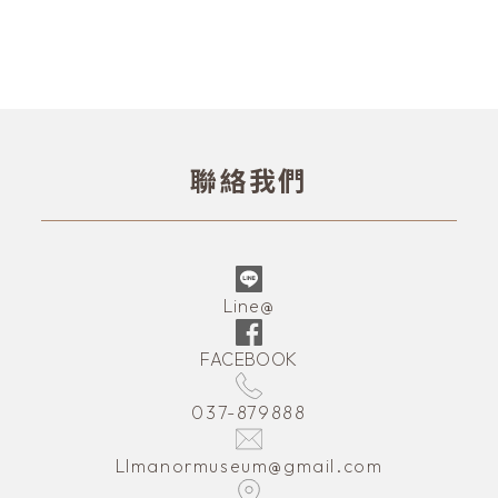
聯絡我們
Line@
FACEBOOK
037-879888
LImanormuseum@gmail.com